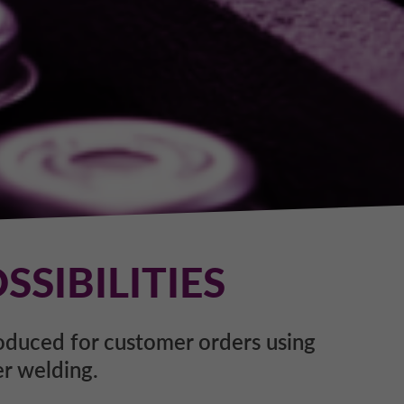
SIBILITIES
roduced for customer orders using
er welding.