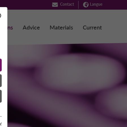
Contact
Langue
ations
Advice
Materials
Current
y