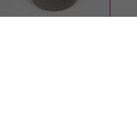
ervices
Professional laser processing
Precision laser cutting
2D high-speed laser cutting
Precision welding
Precision laser drilling