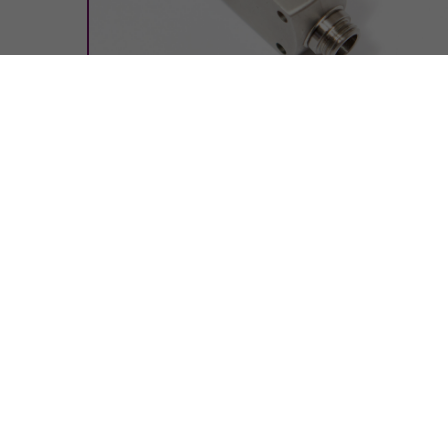
Laser Integration
Laser Applikation GmbH
Elzstraße 6/1
D- 79350 Sexau