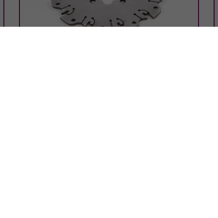
1
2
3
Tel: +49 (0)7641/ 95 99 44 - 0
S
Fax: +49(0)7641/ 95 99 44 - 22
info
@
lila-laser.de
www.lila-laser.de