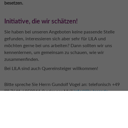
besetzen.
Initiative, die wir schätzen!
Sie haben bei unseren Angeboten keine passende Stelle
gefunden, interessieren sich aber sehr für LILA und
möchten gerne bei uns arbeiten? Dann sollten wir uns
kennenlernen, um gemeinsam zu schauen, wie wir
zusammenfinden.
Bei LILA sind auch Quereinsteiger willkommen!
Bitte spreche Sie Herrn Gundolf Vogel an: telefonisch +49
(0) 7641 / 959944-0 oder per Mail
info
@
lila-laser.de
STELLENANGEBOT ALS PDF AUFRUFEN