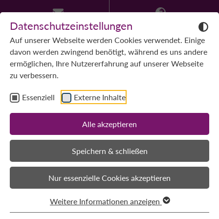
Datenschutzeinstellungen
Auf unserer Webseite werden Cookies verwendet. Einige
davon werden zwingend benötigt, während es uns andere
ermöglichen, Ihre Nutzererfahrung auf unserer Webseite
zu verbessern.
Essenziell
Externe Inhalte
13/11/2025
Alle akzeptieren
LILA erneut Hauptsponsor
Speichern & schließen
der Kunstmesse ORIGINALE
Nur essenzielle Cookies akzeptieren
Die erstmals im Jahr 2016 veranstaltete ORIGINALE hat
sich zu einer jährlichen Ausstellung für Design, Handwerk
Weitere Informationen anzeigen
und Kunst in Freiburg entwickelt.
Die diesjährige ORIGINALE findet vom 14. bis 16.