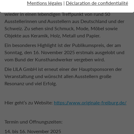
Mentions légales
|
Déclaration de confidentialité
November statt und verwandelt das Forum Merzhausen
wieder in einen lebendigen Treffpunkt von rund 50
Ausstellerinnen und Ausstellern aus Deutschland und der
Schweiz. Zu sehen sind Schmuck, Mode, Möbel sowie
Objekte aus Keramik, Holz, Metall und Papier.
Ein besonderes Highlight ist der Publikumspreis, der am
Sonntag, den 16. November 2025 erstmals ausgelobt und
vom Bund der Kunsthandwerker vergeben wird.
Die LILA GmbH ist erneut einer der Hauptsponsoren der
Veranstaltung und wünscht allen Ausstellern große
Resonanz und viel Erfolg.
Hier geht‘s zu Website:
https://www.originale-freiburg.de/
Termin und Öffnungszeiten:
14. bis 16. November 2025